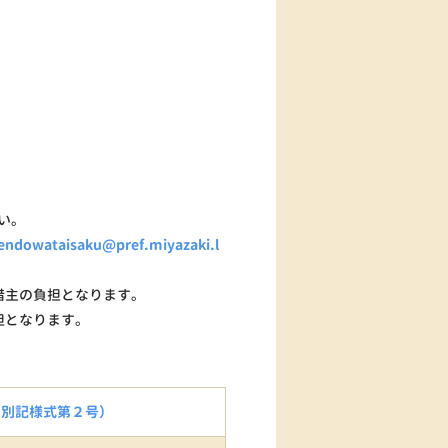
い。
kendowataisaku@pref.miyazaki.l
借主の負担となります。
担となります。
（別記様式第２号）